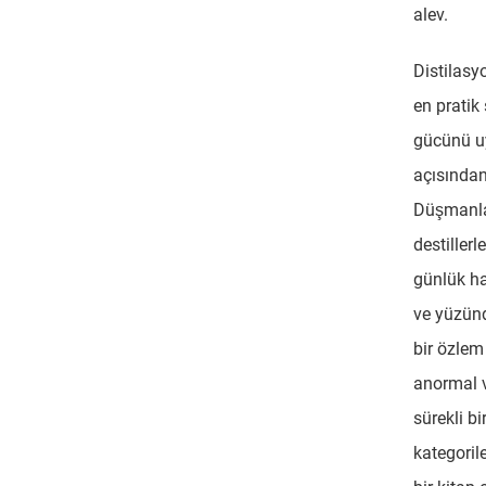
alev.
Distilasy
en pratik
gücünü u
açısından
Düşmanlar
destiller
günlük ha
ve yüzünd
bir özlem
anormal v
sürekli b
kategoril