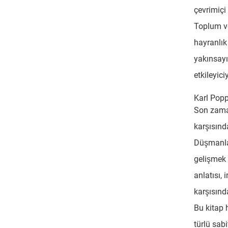
çevrimiçi 
Toplum ve
hayranlık
yakınsayı
etkileyici
Karl Popp
Son zaman
karşısınd
Düşmanlar
gelişmek 
anlatısı, 
karşısınd
Bu kitap 
türlü sabi