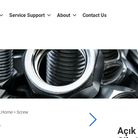
Service Support
About
Contact Us
Home
>
Screw
Açık