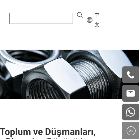
中
文
+8615
vera.w
china
 Toplum ve Düşmanları,