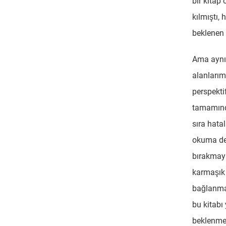
bir kitap 
kılmıştı, 
beklenen b
Ama aynı
alanlarım
perspektif
tamamında
sıra hatal
okuma de
bırakmaya
karmaşık 
bağlanman
bu kitabı
beklenmed