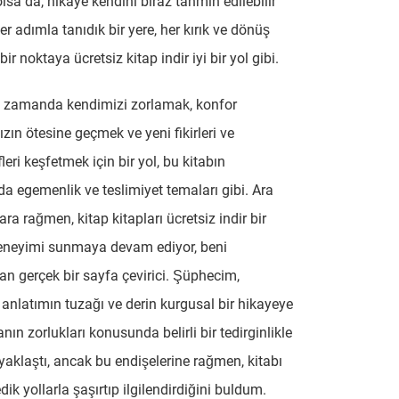
olsa da, hikaye kendini biraz tahmin edilebilir
her adımla tanıdık bir yere, her kırık ve dönüş
ir noktaya ücretsiz kitap indir iyi bir yol gibi.
 zamanda kendimizi zorlamak, konfor
ızın ötesine geçmek ve yeni fikirleri ve
leri keşfetmek için bir yol, bu kitabın
 egemenlik ve teslimiyet temaları gibi. Ara
ara rağmen, kitap kitapları ücretsiz indir bir
neyimi sunmaya devam ediyor, beni
n gerçek bir sayfa çevirici. Şüphecim,
anlatımın tuzağı ve derin kurgusal bir hikayeye
ın zorlukları konusunda belirli bir tedirginlikle
 yaklaştı, ancak bu endişelerine rağmen, kitabı
ik yollarla şaşırtıp ilgilendirdiğini buldum.