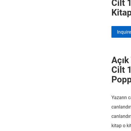
Cilt 
Kita
Inquir
Açık
Cilt 
Popp
Yazarın c
canlandır
canlandır
kitap o ki