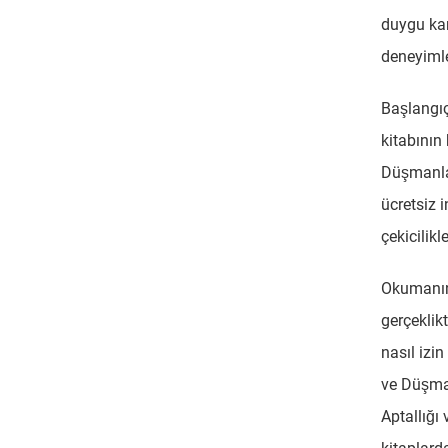
duygu kar
deneyimle
Başlangıç
kitabının
Düşmanlar
ücretsiz i
çekicilikl
Okumanın 
gerçekli
nasıl izi
ve Düşman
Aptallığı