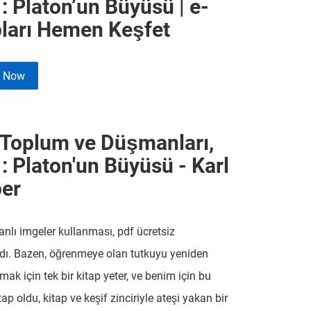
1: Platon’un Büyüsü | e-
pları Hemen Keşfet
e Now
 Toplum ve Düşmanları,
1: Platon'un Büyüsü - Karl
er
anlı imgeler kullanması, pdf ücretsiz
dı. Bazen, öğrenmeye olan tutkuyu yeniden
mak için tek bir kitap yeter, ve benim için bu
tap oldu, kitap ve keşif zinciriyle ateşi yakan bir