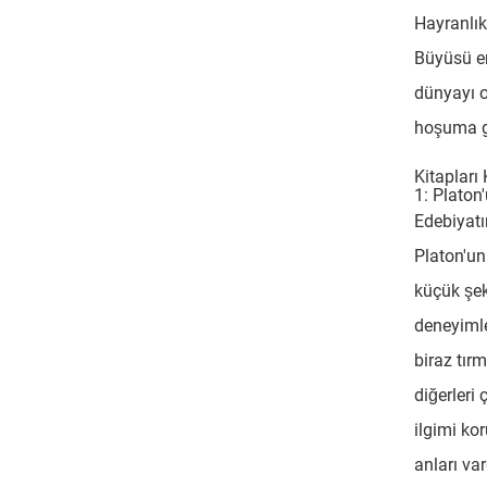
Hayranlık
Büyüsü e
dünyayı ol
hoşuma g
Kitapları
1: Platon
Edebiyatı
Platon'un
küçük şek
deneyimle
biraz tır
diğerleri 
ilgimi ko
anları var