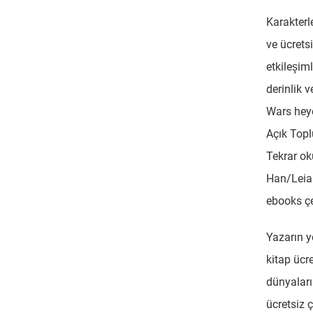
Karakterle
ve ücretsi
etkileşim
derinlik 
Wars heye
Açık Topl
Tekrar ok
Han/Leia 
ebooks çe
Yazarın ye
kitap ücr
dünyaları
ücretsiz 