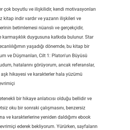
r çok boyutlu ve ilişkilidir, kendi motivasyonları
z kitap indir vardır ve yazarın ilişkileri ve
lerinin betimlemesi nüanslı ve gerçekçidir,
ve karmaşıklık duygusuna katkıda bulunur. Star
canlılığımın yaşadığı dönemde, bu kitap bir
um ve Düşmanları, Cilt 1: Platon'un Büyüsü
udum, hatalarını görüyorum, ancak referanslar,
aşk hikayesi ve karakterler hala yüzümü
vrimiçi
tenekli bir hikaye anlatıcısı olduğu bellidir ve
etsiz oku bir sonraki çalışmasını, benzersiz
na ve karakterlerine yeniden daldığımı ebook
çevrimiçi ederek bekliyorum. Yürürken, sayfaların