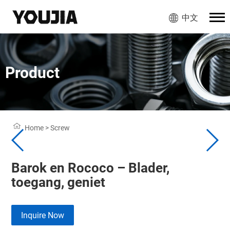
中文
Product
Home
>
Screw
Barok en Rococo – Blader,
toegang, geniet
Inquire Now