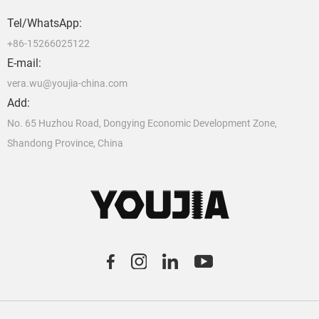
Tel/WhatsApp:
+86-15266025122
E-mail:
vera.wu@youjia-china.com
Add:
No. 65 Huzhou Road, Dongying Economic Development Zone,
Shandong Province, China