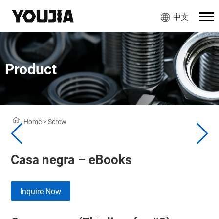
中文
Product
Home
>
Screw
Casa negra – eBooks
Inquire Now