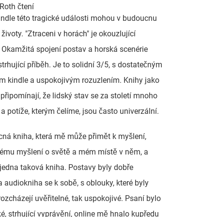
Roth čtení
indle této tragické události mohou v budoucnu
životy. "Ztraceni v horách" je okouzlující
Okamžitá spojení postav a horská scenérie
strhující příběh. Je to solidní 3/5, s dostatečným
m kindle a uspokojivým rozuzlením. Knihy jako
připomínají, že lidský stav se za století mnoho
a potíže, kterým čelíme, jsou často univerzální.
cná kniha, která mě může přimět k myšlení,
ému myšlení o světě a mém místě v něm, a
 jedna taková kniha. Postavy byly dobře
a audiokniha se k sobě, s oblouky, které byly
rozcházejí uvěřitelné, tak uspokojivé. Psaní bylo
é, strhující vyprávění, online mě hnalo kupředu