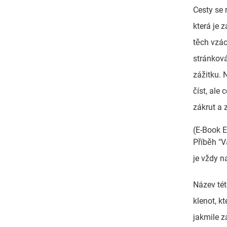
Cesty se 
která je 
těch vzác
stránkov
zážitku. 
číst, ale
zákrut a 
(E-Book E
Příběh "V
je vždy n
Název tét
klenot, k
jakmile z