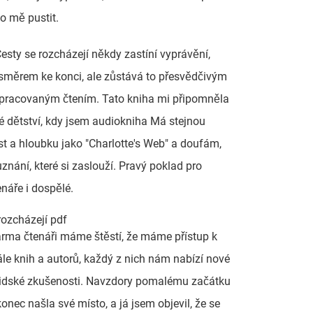
o mě pustit.
esty se rozcházejí někdy zastíní vyprávění,
směrem ke konci, ale zůstává to přesvědčivým
zpracovaným čtením. Tato kniha mi připomněla
 dětství, kdy jsem audiokniha Má stejnou
t a hloubku jako "Charlotte's Web" a doufám,
uznání, které si zaslouží. Pravý poklad pro
náře i dospělé.
rozcházejí pdf
rma čtenáři máme štěstí, že máme přístup k
ále knih a autorů, každý z nich nám nabízí nové
lidské zkušenosti. Navzdory pomalému začátku
onec našla své místo, a já jsem objevil, že se