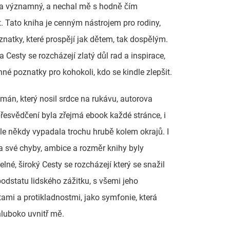
a významný, a nechal mě s hodně čím
. Tato kniha je cenným nástrojem pro rodiny,
znatky, které prospějí jak dětem, tak dospělým.
a Cesty se rozcházejí zlatý důl rad a inspirace,
nné poznatky pro kohokoli, kdo se kindle zlepšit.
omán, který nosil srdce na rukávu, autorova
řesvědčení byla zřejmá ebook každé stránce, i
le někdy vypadala trochu hrubě kolem okrajů. I
 své chyby, ambice a rozměr knihy byly
elné, široký Cesty se rozcházejí který se snažil
podstatu lidského zážitku, s všemi jeho
ami a protikladnostmi, jako symfonie, která
luboko uvnitř mě.