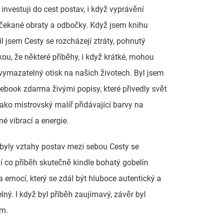
 investuji do cest postav, i když vyprávění
ečekané obraty a odbočky. Když jsem knihu
til jsem Cesty se rozcházejí ztráty, pohnutý
ou, že některé příběhy, i když krátké, mohou
vymazatelný otisk na našich životech. Byl jsem
book zdarma živými popisy, které přivedly svět
 jako mistrovský malíř přidávající barvy na
né vibrací a energie.
byly vztahy postav mezi sebou Cesty se
í co příběh skutečně kindle bohatý gobelín
 a emocí, který se zdál být hluboce autentický a
lný. I když byl příběh zaujímavý, závěr byl
m.