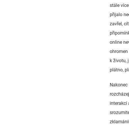
stále více
přijalo n
zavřel, cí
připomínk
online ne
ohromen e
k životu,
plátno, pl
Nakonec 
rozcházej
interakcí
srozumite
zklamání