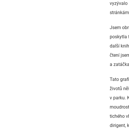
vyzývalo 
stránkám 
Jsem obr
poskytla 
další kni
čtení jsem
a zatáčka
Tato graf
životů něk
v parku. 
moudrost,
tichého v
dirigent,