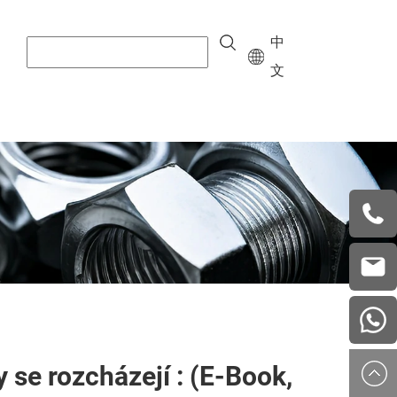
中
文
+8615
vera.w
china
 se rozcházejí : (E-Book,