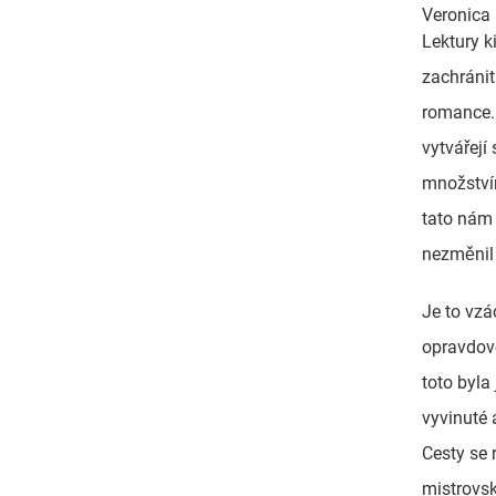
Veronica 
Lektury k
zachránit 
romance. 
vytvářejí 
množství
tato nám 
nezměnil 
Je to vzá
opravdov
toto byla
vyvinuté 
Cesty se 
mistrovsk