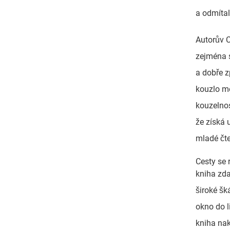
a odmítal
Autorův C
zejména 
a dobře 
kouzlo mé
kouzelnos
že získá 
mladé čte
Cesty se 
kniha zda
široké šk
okno do 
kniha nak