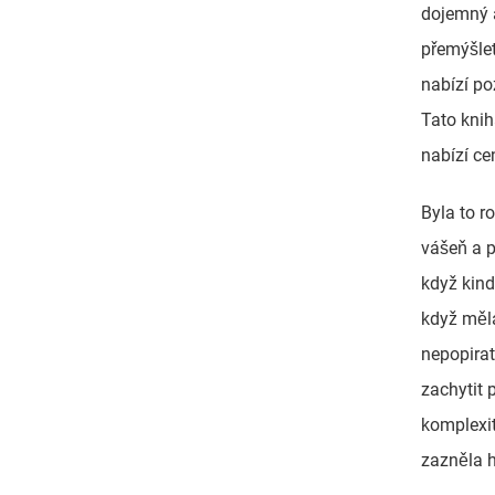
dojemný 
přemýšlet
nabízí po
Tato knih
nabízí ce
Byla to r
vášeň a p
když kind
když měla
nepopirat
zachytit 
komplexit
zazněla h