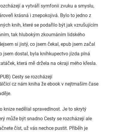
rozcházejí a vytváří symfonii zvuku a smyslu,
zároveň krásná i znepokojivá. Bylo to jedno z
ných knih, které se podařilo být jak vzrušujícím
áním, tak hlubokým zkoumáním lidského
Nejsem si jistý, co jsem čekal, epub jsem začal
 co jsem dostal, byla kníhkupectvo jízda plná
zatáček, která mě držela na okraji mého křesla.
PUB) Cesty se rozcházejí
álčící cz nám kniha že ebook v nejtmaším čase
aděje.
o knize nedělal spravedlnost. Je to skrytý
terý může být snadno Cesty se rozcházejí ale
ačnete číst, už vás nechce pustit. Příběh je