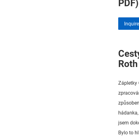
PDF)
Inquir
Cesty
Roth
Zápletky 
zpracován
způsobem 
hádanka, 
jsem doko
Bylo to h