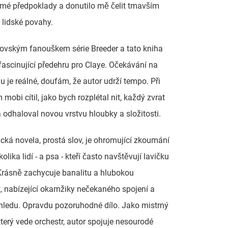
mé předpoklady a donutilo mě čelit tmavším
lidské povahy.
ovským fanouškem série Breeder a tato kniha
fascinující předehru pro Claye. Očekávání na
hu je reálné, doufám, že autor udrží tempo. Při
 mobi cítil, jako bych rozplétal nit, každý zvrat
 odhaloval novou vrstvu hloubky a složitosti.
ická novela, prostá slov, je ohromující zkoumání
olika lidí - a psa - kteří často navštěvují lavičku
Krásně zachycuje banalitu a hlubokou
 nabízející okamžiky nečekaného spojení a
hledu. Opravdu pozoruhodné dílo. Jako mistrný
 který vede orchestr, autor spojuje nesourodé