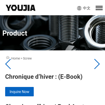
中文
Product
Home
>
Screw
Chronique d’hiver : (E-Book)
Inquire Now