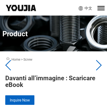
中文
Product
Home
>
Screw
Davanti all’immagine : Scaricare
eBook
Inquire Now