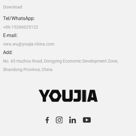
Download
Tel/WhatsApp:
+86-15266025122
E-mail:
vera.wu@youjia-china.com
Add:
No. 65 Huzhou Road, Dongying Economic Development Zone,
Shandong Province, China