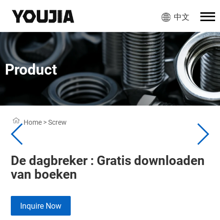
中文
Product
Home
>
Screw
De dagbreker : Gratis downloaden
van boeken
Inquire Now