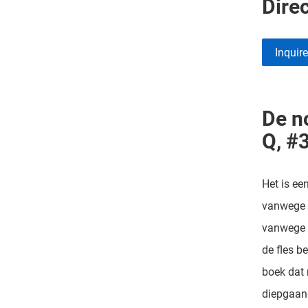
Direc
Inquir
De no
Q, #
Het is een
vanwege z
vanwege h
de fles b
boek dat 
diepgaand