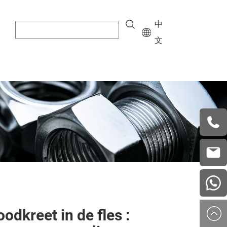
中
文
+8615
vera.w
china
odkreet in de fles :