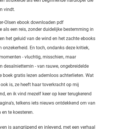
 en struikelde als een beginnende hardloper die
n vindt.
ler-Olsen ebook downloaden pdf
e als een reis, zonder duidelijke bestemming in
leen het geluid van de wind en het zachte ebooks
n onzekerheid. En toch, ondanks deze kritiek,
momenten - vluchtig, misschien, maar
 desalniettemin - van rauwe, ongebreidelde
e boek gratis lezen ademloos achterlieten. Wat
ook is, ze heeft haar toverkracht op mij
nd, en ik vind mezelf keer op keer terugkerend
agina's, telkens iets nieuws ontdekkend om van
 en te koesteren.
jven is aangrijpend en inlevend, met een verhaal