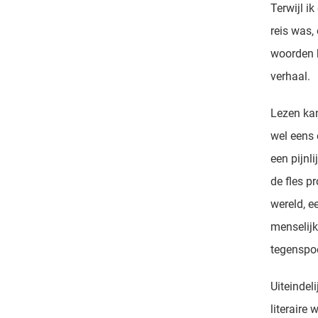
Terwijl i
reis was,
woorden 
verhaal.
Lezen kan
wel eens 
een pijnl
de fles p
wereld, e
menselijk
tegenspo
Uiteindel
literaire