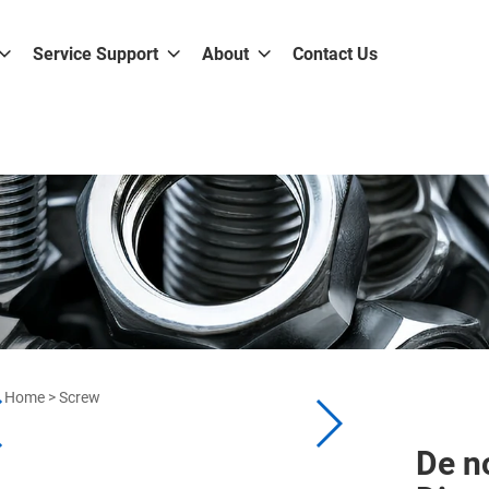
Service Support
About
Contact Us
Home
>
Screw
De no