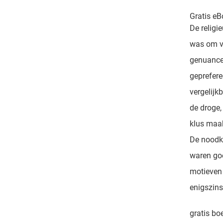
Gratis eB
De religi
was om va
genuancee
geprefere
vergelijk
de droge,
klus maak
De noodkr
waren go
motieven
enigszins
gratis bo