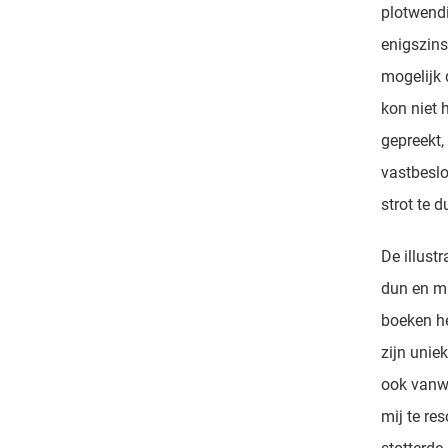
plotwendi
enigszins
mogelijk 
kon niet 
gepreekt,
vastbeslo
strot te 
De illust
dun en mi
boeken he
zijn unie
ook vanwe
mij te re