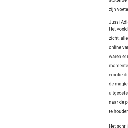
stotterde
zijn voete
Jussi Ad
Het voeld
zicht, al
online va
waren er 
momenten
emotie di
de magie 
uitgeoefe
naar de p
te houden
Het schri