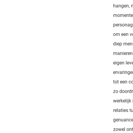
hangen, m
momenten 
personage
om een ve
diep mens
manieren 
eigen lev
ervaring
tot een c
zo doordr
werkelijk
relaties 
genuance
zowel ont