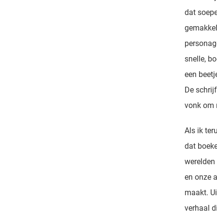
dat soepe
gemakkeli
personage
snelle, b
een beetj
De schrij
vonk om m
Als ik te
dat boeke
werelden 
en onze a
maakt. Ui
verhaal d