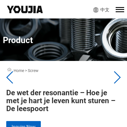
中文
Product
Home
>
Screw
De wet der resonantie – Hoe je
met je hart je leven kunt sturen –
De leespoort
Inquire Now