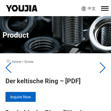
中文
Product
Home
>
Screw
Der keltische Ring – [PDF]
Inquire Now