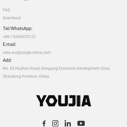
FAQ
Download
Tel/WhatsApp:
+86-15266025122
E-mail:
vera.wu@youjia-china.com
Add:
No. 65 Huzhou Road, Dongying Economic Development Zone,
Shandong Province, China