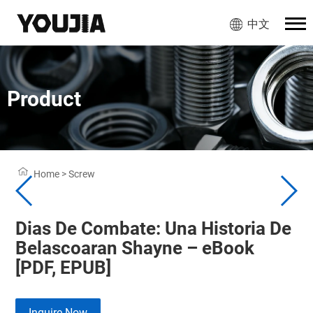
中文
Product
Home
>
Screw
Dias De Combate: Una Historia De
Belascoaran Shayne – eBook
[PDF, EPUB]
Inquire Now