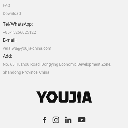
FAQ
Download
Tel/WhatsApp:
+86-15266025122
E-mail:
vera.wu@youjia-china.com
Add:
No. 65 Huzhou Road, Dongying Economic Development Zone,
Shandong Province, China