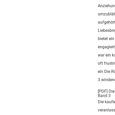
Anziehung
umzublät
aufgehört 
Liebesbri
bietet ei
engagiert
war ein k
oft frust
ein Die R
3 winden
[PDF] Die
Band 3
Die kauf
veranlas