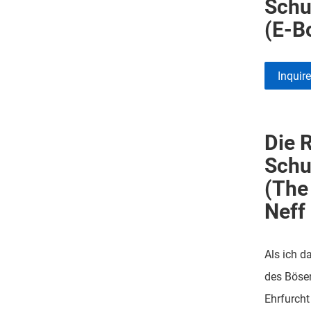
Schu
(E-B
Inquir
Die 
Schu
(The 
Neff
Als ich d
des Bösen
Ehrfurcht