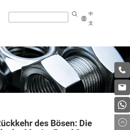
中
文
+8615
vera.w
china
Rückkehr des Bösen: Die