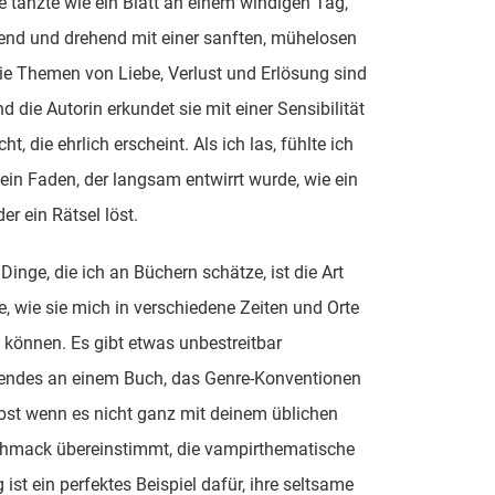
te tanzte wie ein Blatt an einem windigen Tag,
end und drehend mit einer sanften, mühelosen
e Themen von Liebe, Verlust und Erlösung sind
nd die Autorin erkundet sie mit einer Sensibilität
ht, die ehrlich erscheint. Als ich las, fühlte ich
ein Faden, der langsam entwirrt wurde, wie ein
der ein Rätsel löst.
 Dinge, die ich an Büchern schätze, ist die Art
, wie sie mich in verschiedene Zeiten und Orte
 können. Es gibt etwas unbestreitbar
rendes an einem Buch, das Genre-Konventionen
elbst wenn es nicht ganz mit deinem üblichen
hmack übereinstimmt, die vampirthematische
 ist ein perfektes Beispiel dafür, ihre seltsame