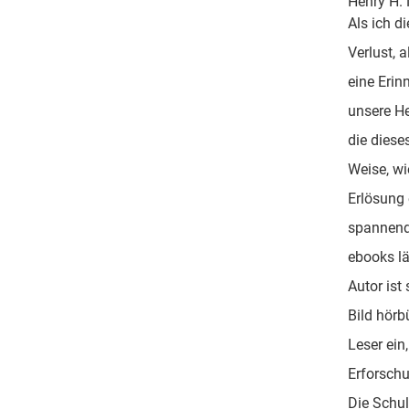
Henry H. 
Als ich di
Verlust, a
eine Erin
unsere He
die diese
Weise, wi
Erlösung 
spannend
ebooks l
Autor ist
Bild hörb
Leser ein
Erforschu
Die Schul