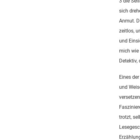
3 die Sei
sich dreh
Anmut. Di
zeitlos, u
und Einsic
mich wie 
Detektiv, 
Eines der
und Weise
versetzen
Faszinie
trotzt, s
Lesegesc
Erzählung