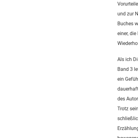
Vorurteile
und zur N
Buches wi
einer, die
Wiederhol
Als ich D
Band 3 le
ein Gefüh
dauerhaft
des Autor
Trotz se
schließli
Erzählung