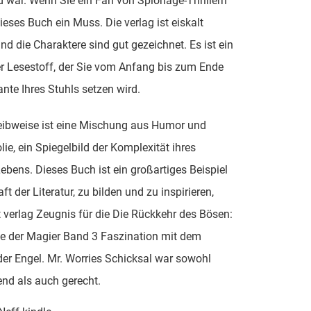
war. Wenn Sie ein Fan von Spionage-Thrillern
dieses Buch ein Muss. Die verlag ist eiskalt
und die Charaktere sind gut gezeichnet. Es ist ein
r Lesestoff, der Sie vom Anfang bis zum Ende
ante Ihres Stuhls setzen wird.
eibweise ist eine Mischung aus Humor und
ie, ein Spiegelbild der Komplexität ihres
ebens. Dieses Buch ist ein großartiges Beispiel
aft der Literatur, zu bilden und zu inspirieren,
t verlag Zeugnis für die Die Rückkehr des Bösen:
e der Magier Band 3 Faszination mit dem
er Engel. Mr. Worries Schicksal war sowohl
end als auch gerecht.