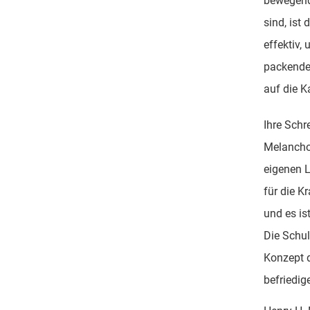
bewegend 
sind, ist 
effektiv, 
packende
auf die K
Ihre Schr
Melanchol
eigenen L
für die Kr
und es is
Die Schul
Konzept d
befriedig