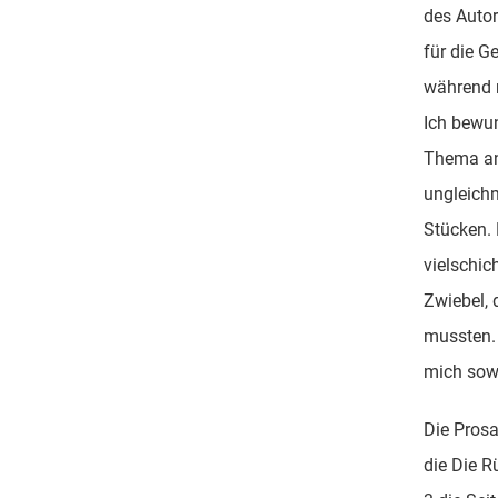
des Autor
für die G
während m
Ich bewun
Thema an
ungleichm
Stücken. 
vielschich
Zwiebel, 
mussten. 
mich sowo
Die Prosa
die Die R