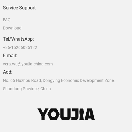
Service Support
FAQ
Download
Tel/WhatsApp:
+86-15266025122
E-mail:
vera.wu@youjia-china.com
Add:
No. 65 Huzhou Road, Dongying Economic Development Zone,
Shandong Province, China