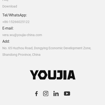
Download
Tel/WhatsApp:
+86-15266025122
E-mail:
vera.wu@youjia-china.com
Add:
No. 65 Huzhou Road, Dongying Economic Development Zone,
Shandong Province, China