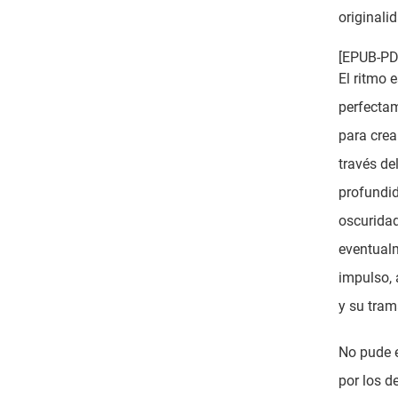
originali
[EPUB-PDF
El ritmo 
perfecta
para crea
través de
profundi
oscuridad.
eventual
impulso,
y su tram
No pude e
por los d