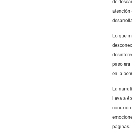
de descar
atención 
desarroll
Lo que m
desconexi
desintere
paso era 
en la pe
La narra
lleva a é
conexión 
emocione
páginas. E