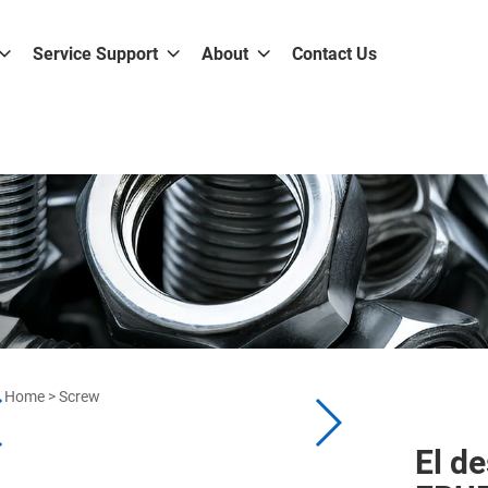
Service Support
About
Contact Us
Home
>
Screw
El de