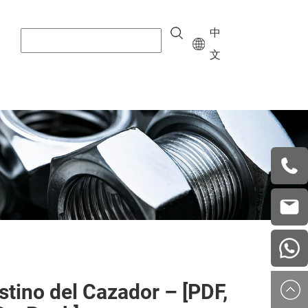
中
文
+8615
vera.w
china
stino del Cazador – [PDF,