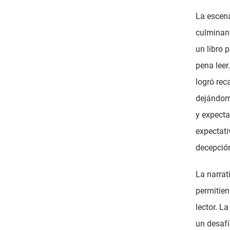
La escena
culminant
un libro 
pena leer
logró rec
dejándome
y expecta
expectati
decepción
La narrat
permitien
lector. L
un desafí