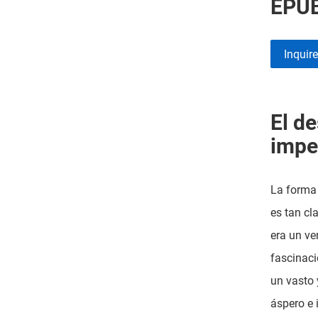
EPUB
Inquir
El d
impe
La forma 
es tan cl
era un ve
fascinaci
un vasto 
áspero e 