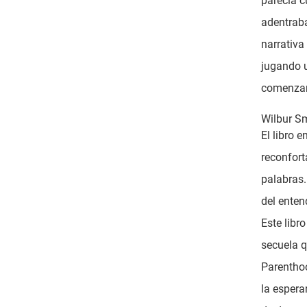
parecía 
adentraba
narrativa
jugando u
comenzar
Wilbur S
El libro 
reconfort
palabras.
del enten
Este libr
secuela q
Parenthoo
la espera