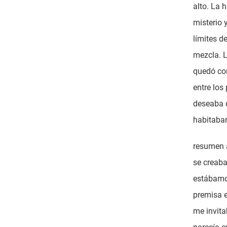
alto. La 
misterio 
límites de
mezcla. L
quedó cor
entre los
deseaba 
habitaba
resumen a
se creaba
estábamo
premisa e
me invita