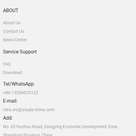
ABOUT
About Us
Contact Us
News Center
Service Support
FAQ
Download
Tel/WhatsApp:
+86-15266025122
E-mail:
vera.wu@youjia-china.com
Add:
No. 65 Huzhou Road, Dongying Economic Development Zone,
Shandong Province, China