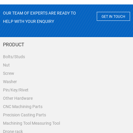
OUR TEAM OF EXPERTS ARE READY TO
GET IN TOUCH
HELP WITH YOUR ENQUIRY
PRODUCT
Bolts/Studs
Nut
Screw
Washer
Pin/Key/Rivet
Other Hardware
CNC Machining Parts
Precision Casting Parts
Machining Tool Measuring Tool
Drone rack