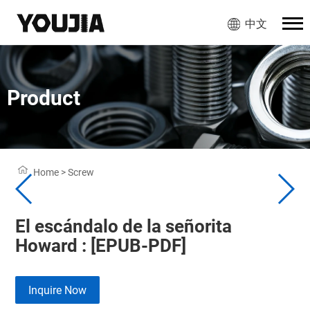
中文
Product
Home
>
Screw
El escándalo de la señorita
Howard : [EPUB-PDF]
Inquire Now