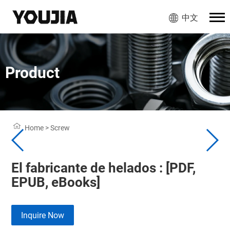
中文
Product
Home
>
Screw
El fabricante de helados : [PDF,
EPUB, eBooks]
Inquire Now