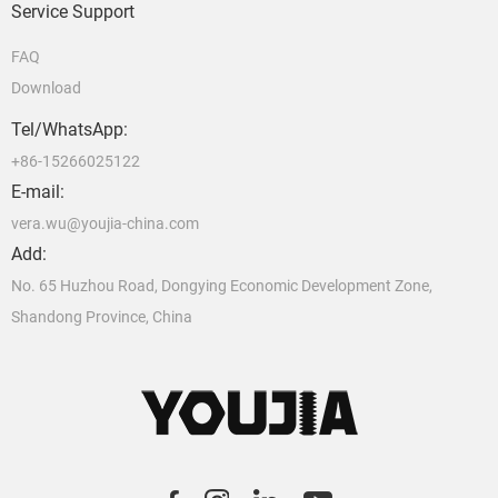
Service Support
FAQ
Download
Tel/WhatsApp:
+86-15266025122
E-mail:
vera.wu@youjia-china.com
Add:
No. 65 Huzhou Road, Dongying Economic Development Zone,
Shandong Province, China