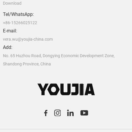
Download
Tel/WhatsApp:
+86-15266025122
E-mail:
vera.wu@youjia-china.com
Add:
No. 65 Huzhou Road, Dongying Economic Development Zone,
Shandong Province, China