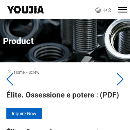
中文
Product
Home
>
Screw
Élite. Ossessione e potere : (PDF)
Inquire Now