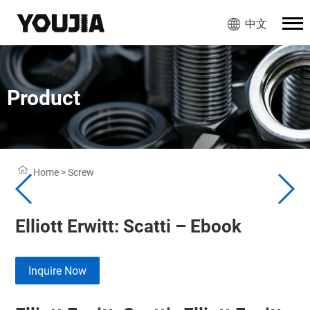
中文
Product
Home
>
Screw
Elliott Erwitt: Scatti – Ebook
Inquire Now