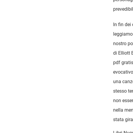
prevedibil
In fin dei
leggiamo 
nostro po
di Elliott
pdf grati
evocativo
una canzo
stesso te
non esser
nella men
stata gira
Libri Nuov