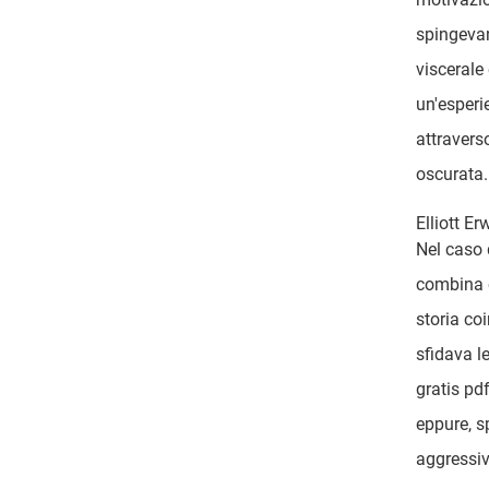
spingevan
viscerale 
un'esperi
attravers
oscurata.
Elliott Er
Nel caso 
combina e
storia co
sfidava l
gratis pdf
eppure, s
aggressiv