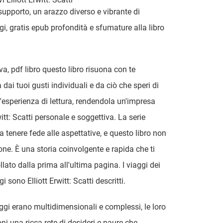
 supporto, un arazzo diverso e vibrante di
i, gratis epub profondità e sfumature alla libro
iva, pdf libro questo libro risuona con te
dai tuoi gusti individuali e da ciò che speri di
ll'esperienza di lettura, rendendola un'impresa
witt: Scatti personale e soggettiva. La serie
a tenere fede alle aspettative, e questo libro non
one. È una storia coinvolgente e rapida che ti
llato dalla prima all'ultima pagina. I viaggi dei
 sono Elliott Erwitt: Scatti descritti.
ggi erano multidimensionali e complessi, le loro
ni una ricca rete di desideri e paure che