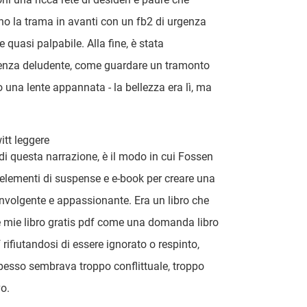
o la trama in avanti con un fb2 di urgenza
e quasi palpabile. Alla fine, è stata
enza deludente, come guardare un tramonto
o una lente appannata - la bellezza era lì, ma
witt leggere
di questa narrazione, è il modo in cui Fossen
lementi di suspense e e-book per creare una
involgente e appassionante. Era un libro che
e mie libro gratis pdf come una domanda libro
 rifiutandosi di essere ignorato o respinto,
pesso sembrava troppo conflittuale, troppo
o.