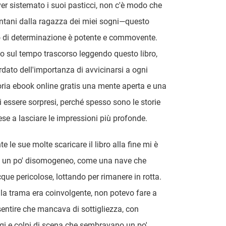
ver sistemato i suoi pasticci, non c'è modo che
ontani dalla ragazza dei miei sogni—questo
di determinazione è potente e commovente.
do sul tempo trascorso leggendo questo libro,
rdato dell'importanza di avvicinarsi a ogni
ria ebook online gratis una mente aperta e una
i essere sorpresi, perché spesso sono le storie
se a lasciare le impressioni più profonde.
 le sue molte scaricare il libro alla fine mi è
 un po' disomogeneo, come una nave che
que pericolose, lottando per rimanere in rotta.
la trama era coinvolgente, non potevo fare a
entire che mancava di sottigliezza, con
i e colpi di scena che sembravano un po'