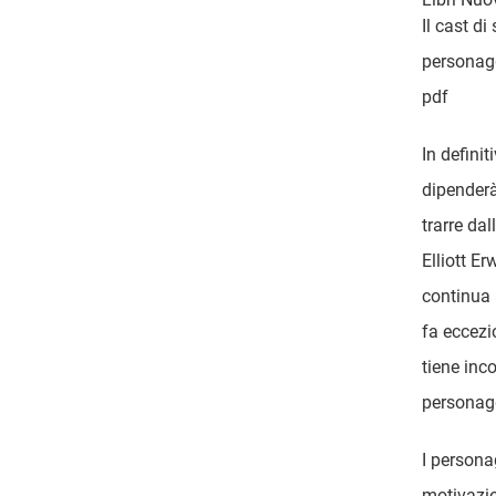
Il cast di
personagg
pdf
In definit
dipenderà 
trarre da
Elliott Er
continua 
fa eccezi
tiene inco
personaggi
I persona
motivazio