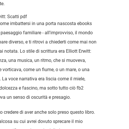
te.
witt: Scatti pdf
come imbattersi in una porta nascosta ebooks
 paesaggio familiare - all'improvviso, il mondo
are diverso, e ti ritrovi a chiederti come mai non
i notata. Lo stile di scrittura era Elliott Erwitt:
nza, una musica, un ritmo, che si muoveva,
e vorticava, come un fiume, o un mare, o una
 La voce narrativa era liscia come il miele,
dolcezza e fascino, ma sotto tutto ciò fb2
a un senso di oscurità e presagio.
 credere di aver anche solo preso questo libro.
lcosa su cui avrei dovuto sprecare il mio