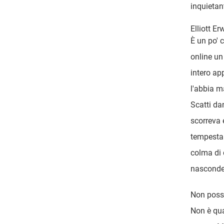
inquietan
Elliott Er
È un po' 
online un
intero app
l'abbia ma
Scatti da
scorreva 
tempesta.
colma di 
nascondev
Non posso
Non è qua