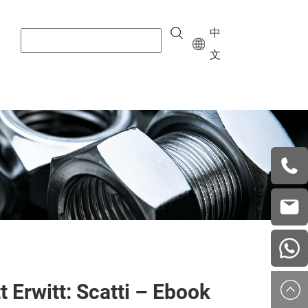
中
文
+8615
vera.w
china
tt Erwitt: Scatti – Ebook