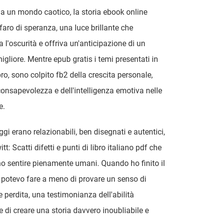
a un mondo caotico, la storia ebook online
 faro di speranza, una luce brillante che
a l'oscurità e offriva un'anticipazione di un
gliore. Mentre epub gratis i temi presentati in
bro, sono colpito fb2 della crescita personale,
consapevolezza e dell'intelligenza emotiva nelle
e.
gi erano relazionabili, ben disegnati e autentici,
witt: Scatti difetti e punti di libro italiano pdf che
no sentire pienamente umani. Quando ho finito il
n potevo fare a meno di provare un senso di
e perdita, una testimonianza dell'abilità
re di creare una storia davvero inoubliabile e