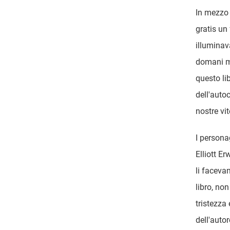
In mezzo 
gratis un
illuminav
domani mi
questo li
dell'auto
nostre vit
I personag
Elliott Er
li faceva
libro, no
tristezza 
dell'auto