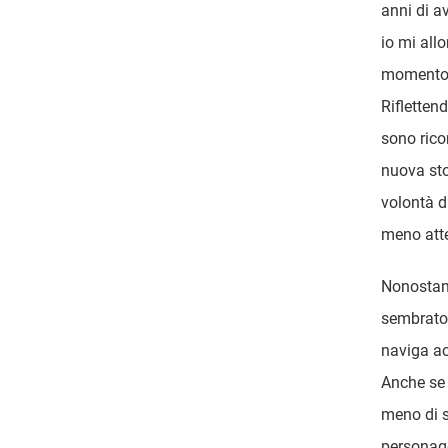
anni di a
io mi all
momento 
Rifletten
sono rico
nuova sto
volontà d
meno atte
Nonostante
sembrato
naviga ac
Anche se 
meno di s
personagg