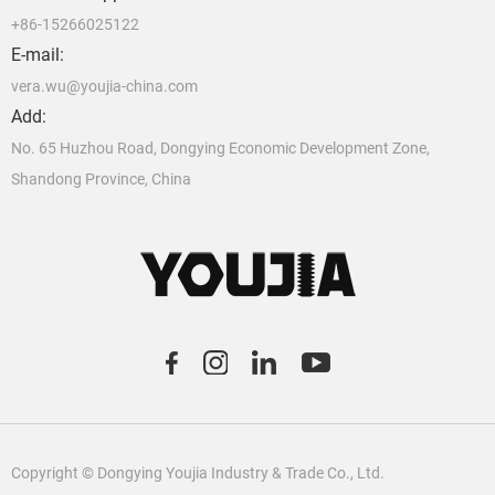
+86-15266025122
E-mail:
vera.wu@youjia-china.com
Add:
No. 65 Huzhou Road, Dongying Economic Development Zone,
Shandong Province, China
C
o
pyright © Dongying Youjia Industry & Trade Co., Ltd.