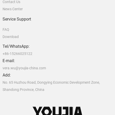
Contact Us
News Center
Service Support
FAQ
Download
Tel/WhatsApp:
+86-15266025122
E-mail:
vera.wu@youjia-china.com
Add:
No. 65 Huzhou Road, Dongying Economic Development Zone,
Shandong Province, China