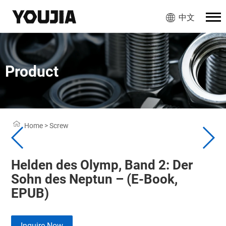
中文
Product
Home
>
Screw
Helden des Olymp, Band 2: Der
Sohn des Neptun – (E-Book,
EPUB)
Inquire Now