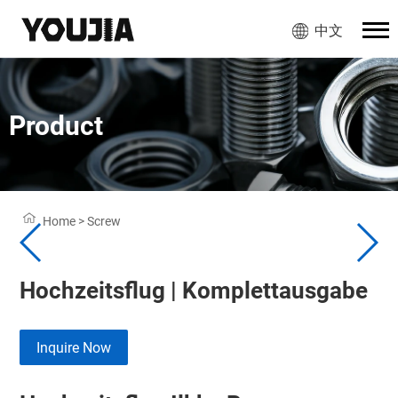
中文
Product
Home
>
Screw
Hochzeitsflug | Komplettausgabe
Inquire Now