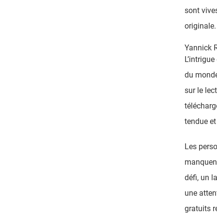
sont vive
originale.
Yannick 
L’intrigu
du monde 
sur le le
télécharg
tendue e
Les perso
manquent 
défi, un 
une attent
gratuits 