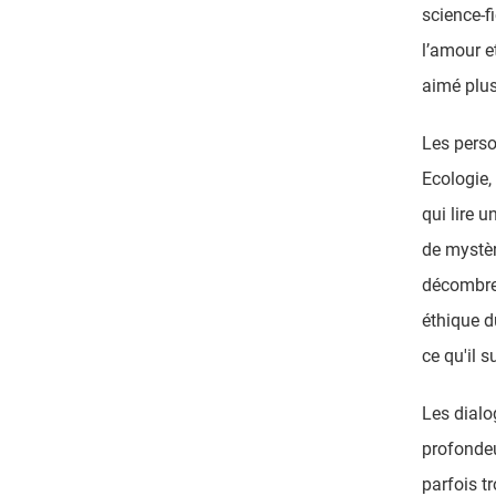
science-f
l’amour e
aimé plus
Les pers
Ecologie,
qui lire 
de mystèr
décombres
éthique d
ce qu'il s
Les dialo
profondeu
parfois t