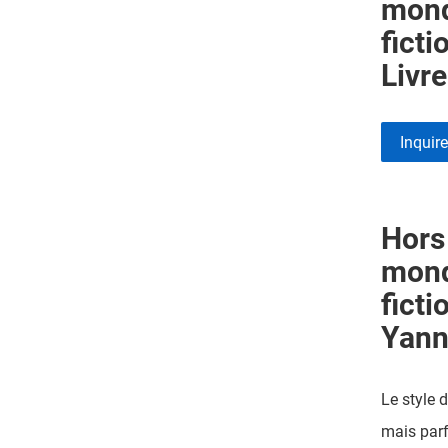
mond
ficti
Livre
Inquir
Hors
mond
ficti
Yann
Le style d
mais parf