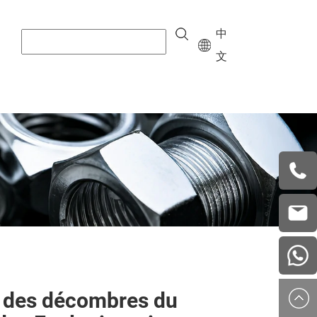
中
文
+8615
vera.w
china
 des décombres du