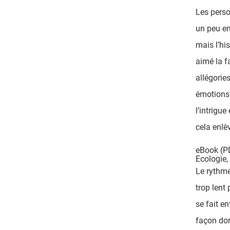
Les perso
un peu en
mais l’his
aimé la f
allégorie
émotions
l’intrigu
cela enlè
eBook (P
Ecologie, 
Le rythme
trop lent
se fait e
façon do