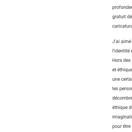
profonde
gratuit d
caricatur
J'ai aimé
l'identité
Hors des 
et éthiqu
une certa
les perso
décombres
éthique du
imaginati
pour être