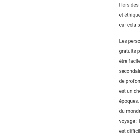
Hors des 
et éthique
car cela 
Les perso
gratuits 
être faci
secondair
de profon
est un ch
époques.
du monde 
voyage : 
est diffici