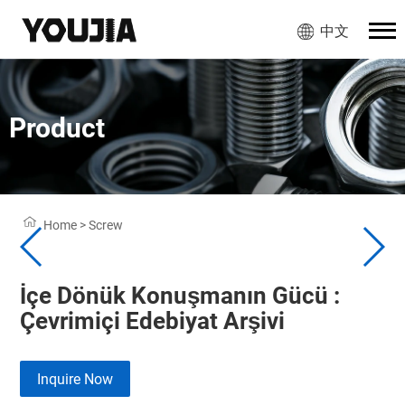
中文
Product
Home
>
Screw
İçe Dönük Konuşmanın Gücü :
Çevrimiçi Edebiyat Arşivi
Inquire Now