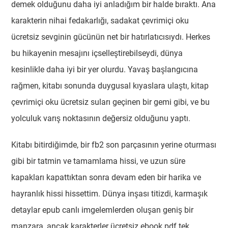
demek olduğunu daha iyi anladığım bir halde bıraktı. Ana
karakterin nihai fedakarlığı, sadakat çevrimiçi oku
ücretsiz sevginin gücünün net bir hatırlatıcısıydı. Herkes
bu hikayenin mesajını içselleştirebilseydi, dünya
kesinlikle daha iyi bir yer olurdu. Yavaş başlangıcına
rağmen, kitabı sonunda duygusal kıyaslara ulaştı, kitap
çevrimiçi oku ücretsiz suları geçinen bir gemi gibi, ve bu
yolculuk varış noktasının değersiz olduğunu yaptı.
Kitabı bitirdiğimde, bir fb2 son parçasının yerine oturması
gibi bir tatmin ve tamamlama hissi, ve uzun süre
kapakları kapattıktan sonra devam eden bir harika ve
hayranlık hissi hissettim. Dünya inşası titizdi, karmaşık
detaylar epub canlı imgelemlerden oluşan geniş bir
manzara, ancak karakterler ücretsiz ebook pdf tek