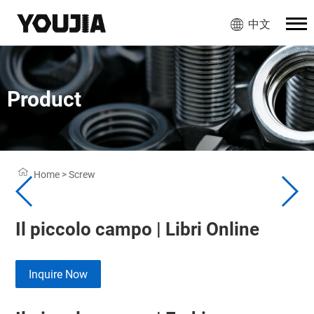
中文
Product
Home
>
Screw
Il piccolo campo | Libri Online
Inquire Now