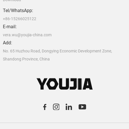
Tel/WhatsApp:
+86-15266025122
E-mail:
vera.wu@youjia-china.com
Add:
No. 65 Huzhou Road, Dongying Economic Development Zone,
Shandong Province, China