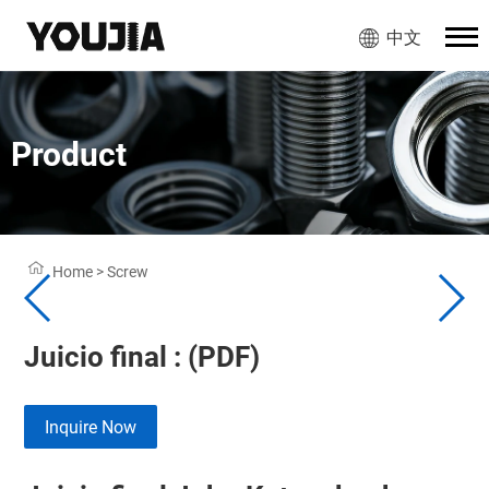
中文
Product
Home
>
Screw
Juicio final : (PDF)
Inquire Now