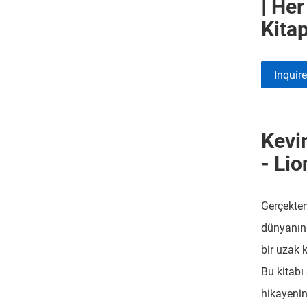
| He
Kitap
Inquir
Kevi
- Lio
Gerçekten
dünyanın 
bir uzak 
Bu kitabı
hikayenin 