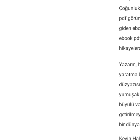
Çoğunlukl
pdf görünü
giden ebo
ebook pdf
hikayelerd
Yazarın, 
yaratma b
düzyazısı
yumuşak b
büyülü va
getirilme
bir dünya
Kevin Ha