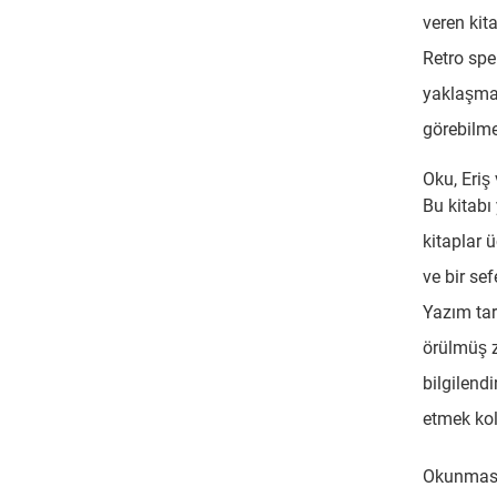
veren kita
Retro spek
yaklaşma
görebilme
Oku, Eriş
Bu kitabı
kitaplar 
ve bir se
Yazım tarz
örülmüş 
bilgilend
etmek kol
Okunması