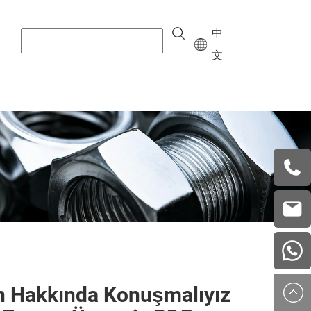
中
文
+8615
vera.w
china
n Hakkında Konuşmalıyız