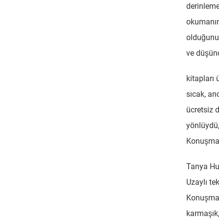
derinleme
okumanın 
olduğunun
ve düşünc
kitapları 
sıcak, an
ücretsiz d
yönlüydü,
Konuşmalı
Tanya Huff
Uzaylı te
Konuşmalı
karmaşık,