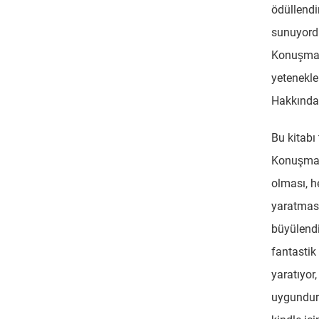
ödüllendir
sunuyordu
Konuşmal
yetenekle
Hakkında
Bu kitabı
Konuşmalı
olması, h
yaratması
büyülendir
fantastik 
yaratıyor
uygundur.