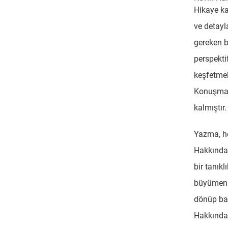
Hikaye kar
ve detayl
gereken bi
perspektif
keşfetme
Konuşmalı
kalmıştır.
Yazma, h
Hakkında 
bir tanıkl
büyümenin
dönüp bak
Hakkında