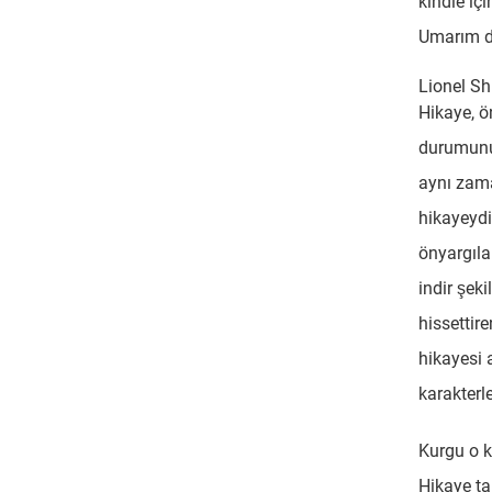
kindle iç
Umarım da
Lionel Sh
Hikaye, ö
durumunun
aynı zama
hikayeydi
önyargıla
indir şek
hissettire
hikayesi 
karakterle
Kurgu o k
Hikaye ta