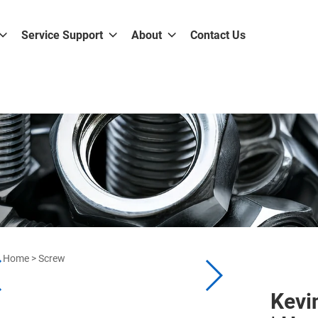
Service Support
About
Contact Us
Home
>
Screw
Kevi