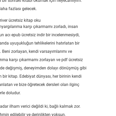
in bir sonraki kitabı okumak için heyecanlıyım.
ha fazlası gelecek.
river ücretsiz kitap oku
nyargılarıma karşı çıkarmamı zorladı, insan
 acı epub ücretsiz indir bir incelenmesiydi,
nda uyuşukluğun tehlikelerini hatırlatan bir
. Beni zorlayan, kendi varsayımlarımı ve
rıma karşı çıkarmamı zorlayan ve pdf ücretsiz
ilde değişmiş, deneyimden dolayı dönüşmüş gibi
n bir kitap. Edebiyat dünyası, her birinin kendi
anlatan ve bize öğretecek dersleri olan ilginç
rle doludur.
adar ilham verici değildi ki, bağlı kalmak zor.
hmin edilebilir ve derinlikten yoksun.