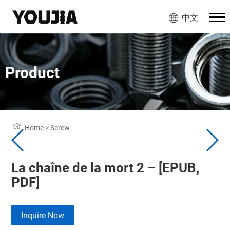
中文
Product
Home
>
Screw
La chaîne de la mort 2 – [EPUB,
PDF]
Inquire Now