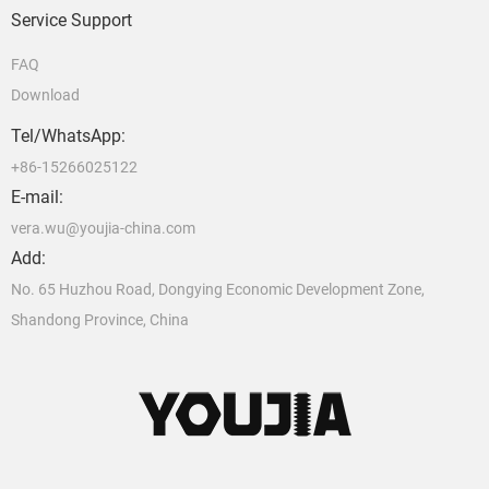
Service Support
FAQ
Download
Tel/WhatsApp:
+86-15266025122
E-mail:
vera.wu@youjia-china.com
Add:
No. 65 Huzhou Road, Dongying Economic Development Zone,
Shandong Province, China