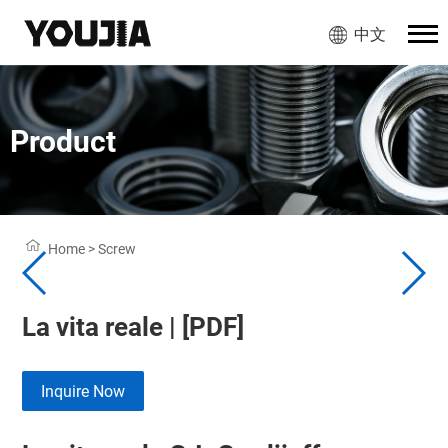
中文
Product
Home
>
Screw
La vita reale | [PDF]
Inquire Now