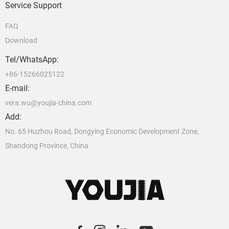
Service Support
FAQ
Download
Tel/WhatsApp:
+86-15266025122
E-mail:
vera.wu@youjia-china.com
Add:
No. 65 Huzhou Road, Dongying Economic Development Zone,
Shandong Province, China