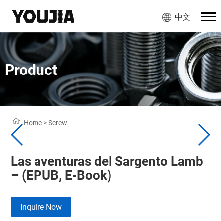
中文
Product
Home
>
Screw
Las aventuras del Sargento Lamb
– (EPUB, E-Book)
Inquire Now