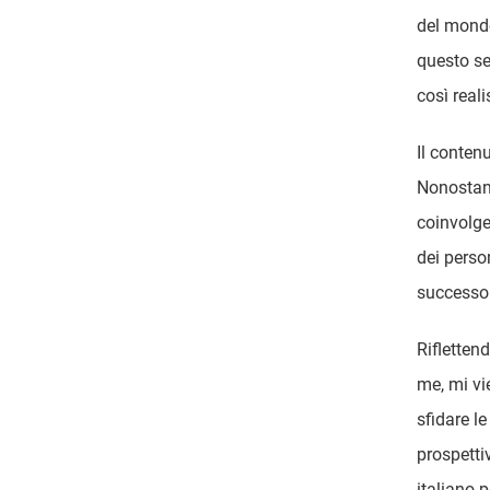
del mondo
questo se
così reali
Il contenu
Nonostante
coinvolge
dei perso
successo
Rifletten
me, mi vi
sfidare l
prospettiv
italiano 