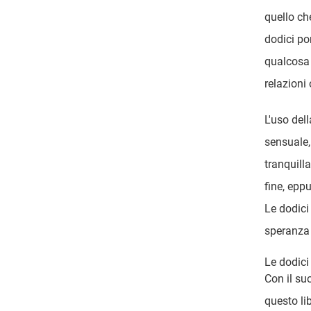
quello ch
dodici po
qualcosa 
relazioni
L'uso del
sensuale,
tranquill
fine, epp
Le dodici
speranza 
Le dodici
Con il su
questo lib