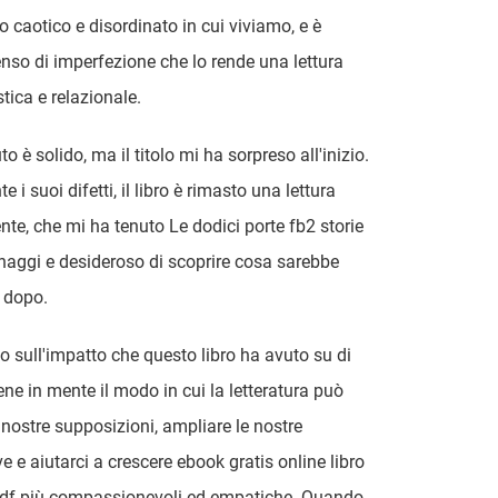
 caotico e disordinato in cui viviamo, e è
nso di imperfezione che lo rende una lettura
stica e relazionale.
to è solido, ma il titolo mi ha sorpreso all'inizio.
 i suoi difetti, il libro è rimasto una lettura
nte, che mi ha tenuto Le dodici porte fb2 storie
naggi e desideroso di scoprire cosa sarebbe
 dopo.
do sull'impatto che questo libro ha avuto su di
ene in mente il modo in cui la letteratura può
e nostre supposizioni, ampliare le nostre
e e aiutarci a crescere ebook gratis online libro
pdf più compassionevoli ed empatiche. Quando