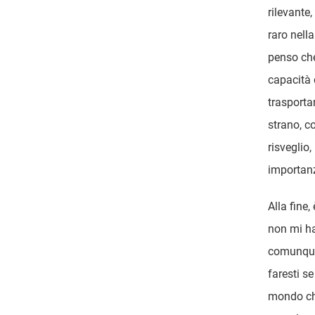
rilevante
raro nell
penso che
capacità 
trasporta
strano, c
risveglio,
importan
Alla fine,
non mi ha
comunque 
faresti s
mondo che