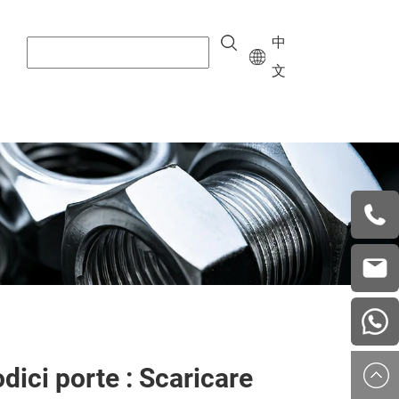
中
文
+8615
vera.w
china
dici porte : Scaricare