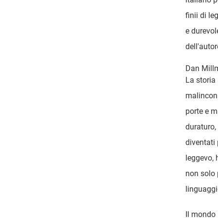
finii di l
e durevole
dell'autor
Dan Millm
La storia
malinconi
porte e m
duraturo,
diventati
leggevo, h
non solo p
linguaggi
Il mondo l