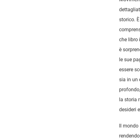
dettaglia
storico. 
comprensi
che libro 
è sorpren
le sue p
essere sc
sia in un 
profondo,
la storia
desideri e
Il mondo d
rendendo f