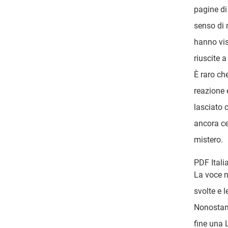
pagine di
senso di 
hanno vis
riuscite 
È raro ch
reazione 
lasciato 
ancora ce
mistero.
PDF Itali
La voce n
svolte e 
Nonostant
fine una L