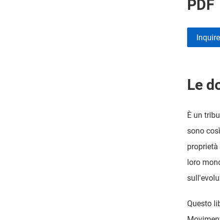
PDF
Inquir
Le d
È un tribu
sono così
proprietà
loro mond
sull'evol
Questo li
Movimento