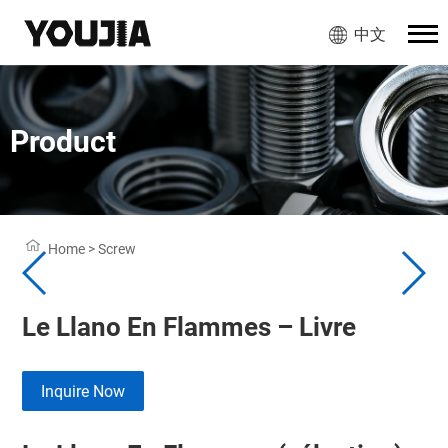
中文
Product
Home
>
Screw
Le Llano En Flammes – Livre
Inquire Now