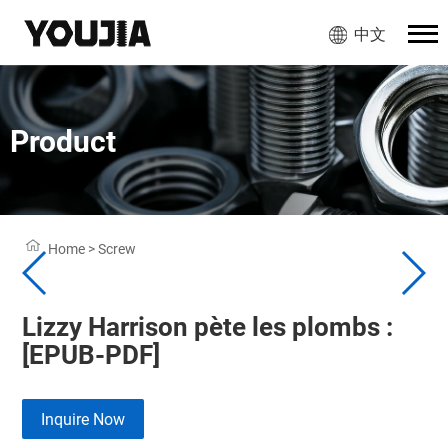
中文
Product
Home
>
Screw
Lizzy Harrison pète les plombs :
[EPUB-PDF]
Inquire Now