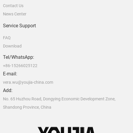
Contact Us
News Center
Service Support
FAQ
Download
Tel/WhatsApp:
+86-15266025122
E-mail:
vera.wu@youjia-china.com
Add:
No. 65 Huzhou Road, Dongying Economic Development Zone,
Shandong Province, China