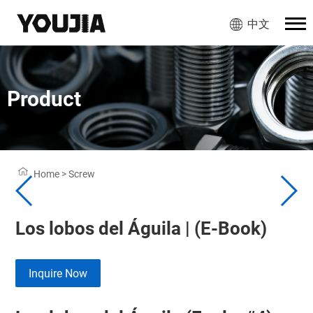
中文
Product
Home
>
Screw
Los lobos del Águila | (E-Book)
Inquire Now