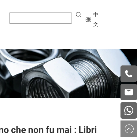
中
文
+8615
vera.w
china
o che non fu mai : Libri