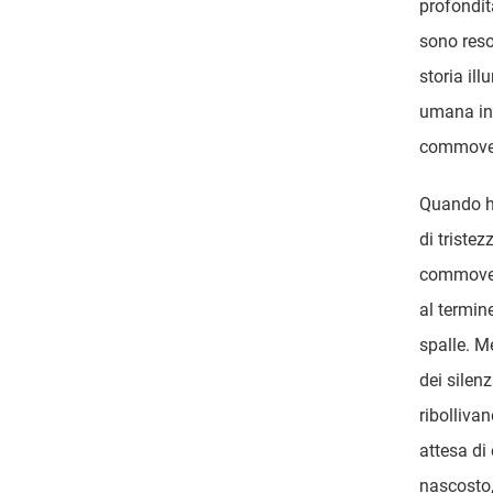
profondit
sono reso
storia ill
umana in 
commoven
Quando ho
di triste
commovent
al termin
spalle. M
dei silenz
ribollivan
attesa di
nascosto,