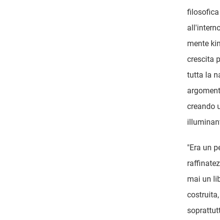
filosofica
all'intern
mente kin
crescita 
tutta la 
argomenti
creando u
illuminan
"Era un p
raffinate
mai un li
costruita
soprattut