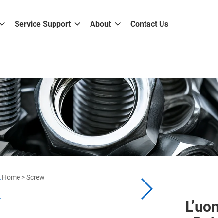
Service Support
About
Contact Us
Home
>
Screw
L’uom