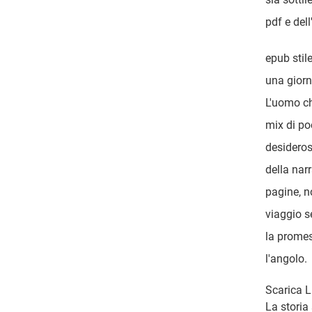
pdf e dell
epub stile
una giorn
L'uomo ch
mix di po
desideros
della nar
pagine, n
viaggio s
la promes
l'angolo.
Scarica L
La storia