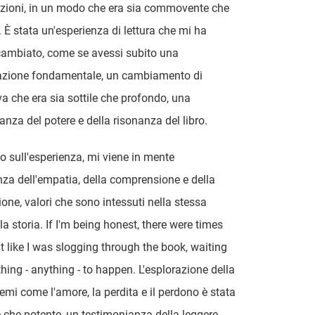
zioni, in un modo che era sia commovente che
 È stata un'esperienza di lettura che mi ha
cambiato, come se avessi subito una
azione fondamentale, un cambiamento di
va che era sia sottile che profondo, una
anza del potere e della risonanza del libro.
do sull'esperienza, mi viene in mente
nza dell'empatia, della comprensione e della
ne, valori che sono intessuti nella stessa
la storia. If I'm being honest, there were times
lt like I was slogging through the book, waiting
hing - anything - to happen. L'esplorazione della
temi come l'amore, la perdita e il perdono è stata
le che potente, un testimonianza della leggere