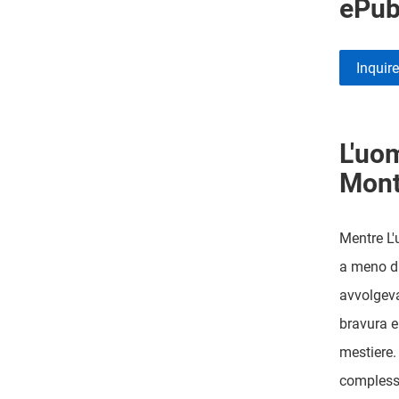
ePu
Inquir
L'uo
Mon
Mentre L'
a meno di
avvolgeva,
bravura e
mestiere.
complessi