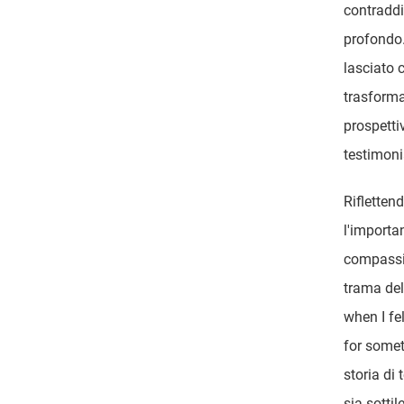
contraddi
profondo.
lasciato 
trasform
prospetti
testimoni
Rifletten
l'importa
compassio
trama del
when I fe
for somet
storia di 
sia sotti