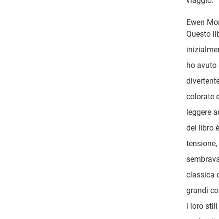
viaggio.
Ewen Mon
Questo lib
inizialme
ho avuto 
divertent
colorate 
leggere a
del libro 
tensione,
sembrava 
classica d
grandi co
i loro sti