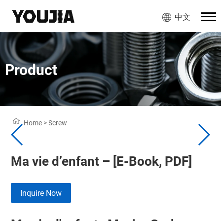
中文
Product
Home
>
Screw
Ma vie d’enfant – [E-Book, PDF]
Inquire Now