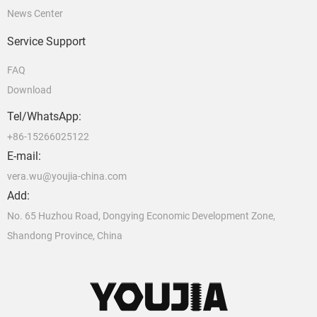
News Center
Service Support
FAQ
Download
Tel/WhatsApp:
+86-15266025122
E-mail:
vera.wu@youjia-china.com
Add:
No. 65 Huzhou Road, Dongying Economic Development Zone,
Shandong Province, China