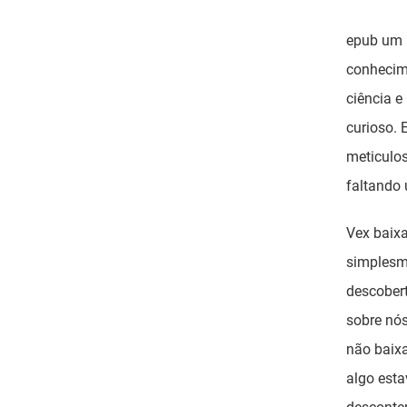
epub um 
conhecim
ciência e
curioso. 
meticulos
faltando 
Vex baix
simplesm
descober
sobre nós
não baixa
algo est