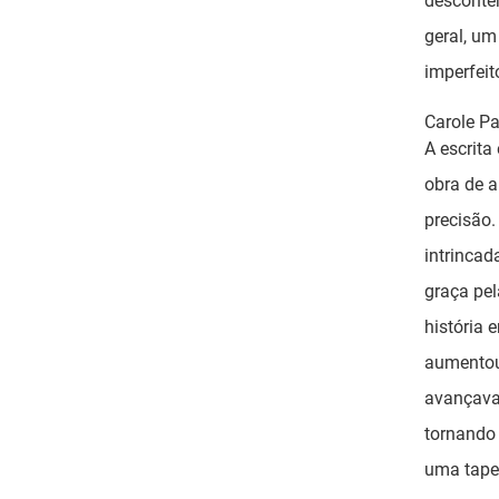
desconte
geral, um
imperfeit
Carole Pa
A escrita
obra de a
precisão.
intrincad
graça pel
história 
aumentou
avançava
tornando
uma tapeç