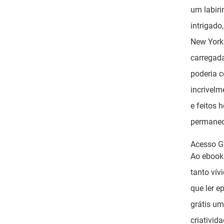
um labir
intrigado
New York
carregada
poderia c
incrivelm
e feitos 
permanece
Acesso Gr
Ao ebook
tanto vív
que ler e
grátis um
criativida