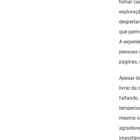
tornar ca
exploraçã
desperta
que perma
A experiên
pessoas v
páginas, 
Apesar da
livrar da
faltando
temperou
mesmo os 
agradávei
importânc