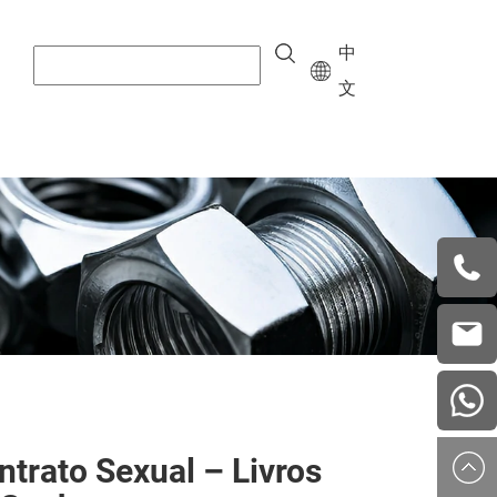
中
文
+8615
vera.w
china
ntrato Sexual – Livros