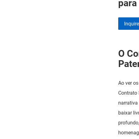
para
Inquir
O Co
Pat
Ao ver os
Contrato
narrativa
baixar li
profundo,
homenage