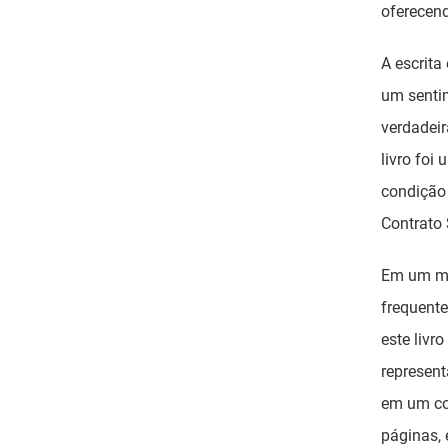
oferecend
A escrita
um senti
verdadeir
livro foi
condição 
Contrato
Em um mu
frequente
este livr
represent
em um co
páginas, 