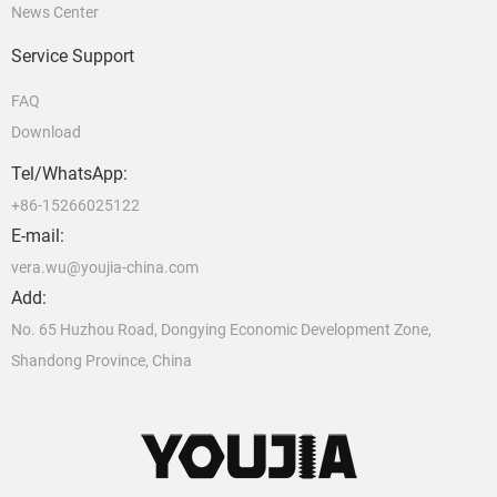
News Center
Service Support
FAQ
Download
Tel/WhatsApp:
+86-15266025122
E-mail:
vera.wu@youjia-china.com
Add:
No. 65 Huzhou Road, Dongying Economic Development Zone,
Shandong Province, China