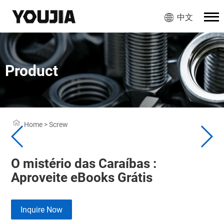
中文
Product
Home
>
Screw
O mistério das Caraíbas :
Aproveite eBooks Grátis
Inquire Now