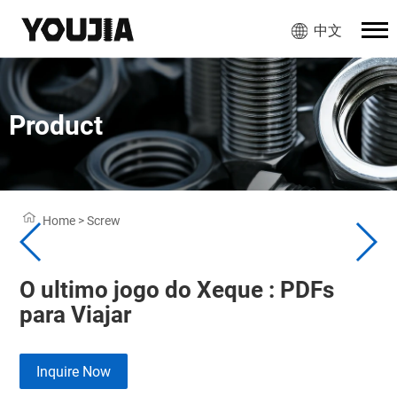
中文
Product
Home
>
Screw
O ultimo jogo do Xeque : PDFs
para Viajar
Inquire Now