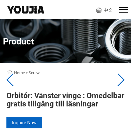
中文
Product
Home
>
Screw
Orbitór: Vänster vinge : Omedelbar
gratis tillgång till läsningar
Inquire Now