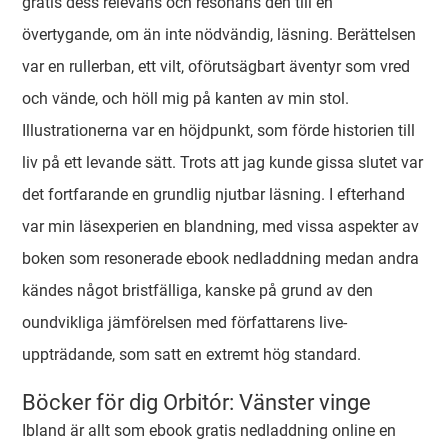
gratis dess relevans och resonans den till en
övertygande, om än inte nödvändig, läsning. Berättelsen
var en rullerban, ett vilt, oförutsägbart äventyr som vred
och vände, och höll mig på kanten av min stol.
Illustrationerna var en höjdpunkt, som förde historien till
liv på ett levande sätt. Trots att jag kunde gissa slutet var
det fortfarande en grundlig njutbar läsning. I efterhand
var min läsexperien en blandning, med vissa aspekter av
boken som resonerade ebook nedladdning medan andra
kändes något bristfälliga, kanske på grund av den
oundvikliga jämförelsen med författarens live-
uppträdande, som satt en extremt hög standard.
Böcker för dig Orbitór: Vänster vinge
Ibland är allt som ebook gratis nedladdning online en