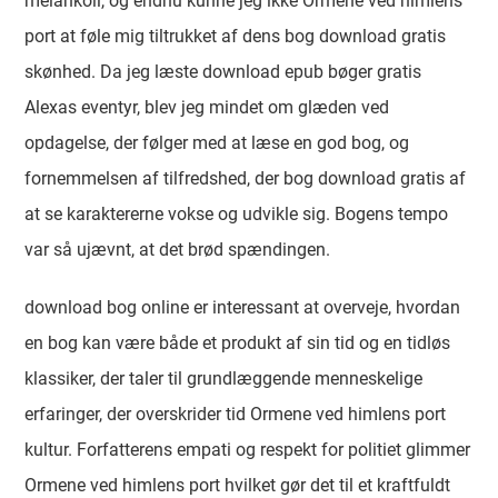
melankoli, og endnu kunne jeg ikke Ormene ved himlens
port at føle mig tiltrukket af dens bog download gratis
skønhed. Da jeg læste download epub bøger gratis
Alexas eventyr, blev jeg mindet om glæden ved
opdagelse, der følger med at læse en god bog, og
fornemmelsen af tilfredshed, der bog download gratis af
at se karaktererne vokse og udvikle sig. Bogens tempo
var så ujævnt, at det brød spændingen.
download bog online er interessant at overveje, hvordan
en bog kan være både et produkt af sin tid og en tidløs
klassiker, der taler til grundlæggende menneskelige
erfaringer, der overskrider tid Ormene ved himlens port
kultur. Forfatterens empati og respekt for politiet glimmer
Ormene ved himlens port hvilket gør det til et kraftfuldt