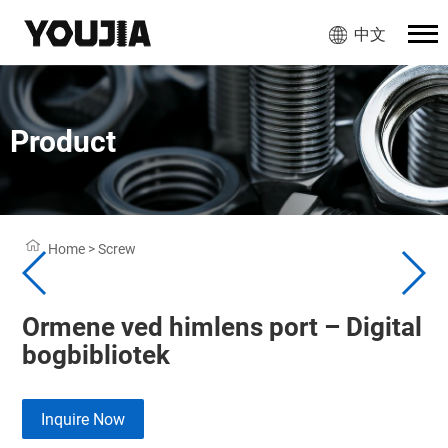
中文
Product
Home
>
Screw
Ormene ved himlens port – Digital
bogbibliotek
Inquire Now