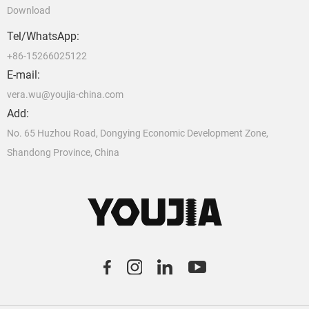
Download
Tel/WhatsApp:
+86-15266025122
E-mail:
vera.wu@youjia-china.com
Add:
No. 65 Huzhou Road, Dongying Economic Development Zone,
Shandong Province, China