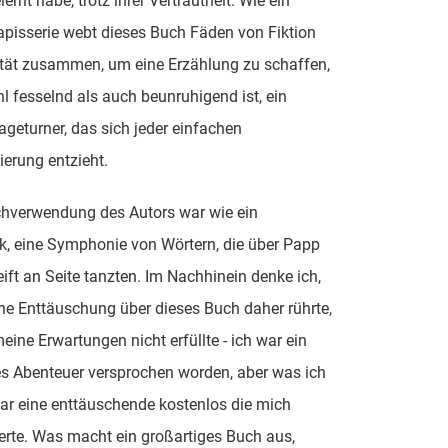
ernt habe, trotz ihrer Vertrautheit. Wie ein
apisserie webt dieses Buch Fäden von Fiktion
ität zusammen, um eine Erzählung zu schaffen,
l fesselnd als auch beunruhigend ist, ein
geturner, das sich jeder einfachen
ierung entzieht.
chverwendung des Autors war wie ein
, eine Symphonie von Wörtern, die über Papp
ift an Seite tanzten. Im Nachhinein denke ich,
e Enttäuschung über dieses Buch daher rührte,
eine Erwartungen nicht erfüllte - ich war ein
s Abenteuer versprochen worden, aber was ich
r eine enttäuschende kostenlos die mich
erte. Was macht ein großartiges Buch aus,