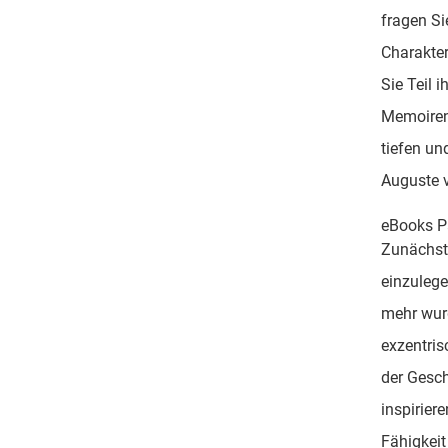
fragen Si
Charakter
Sie Teil 
Memoiren 
tiefen un
Auguste v
eBooks P
Zunächst 
einzulege
mehr wurd
exzentri
der Gesc
inspirier
Fähigkeit