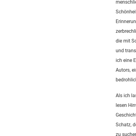
menschlic
Schönheit
Erinnerun
zerbrechl
die mit S
und trans
ich eine 
Autors, e
bedrohlic
Als ich la
lesen Hin
Geschicht
Schatz, de
zu suchen