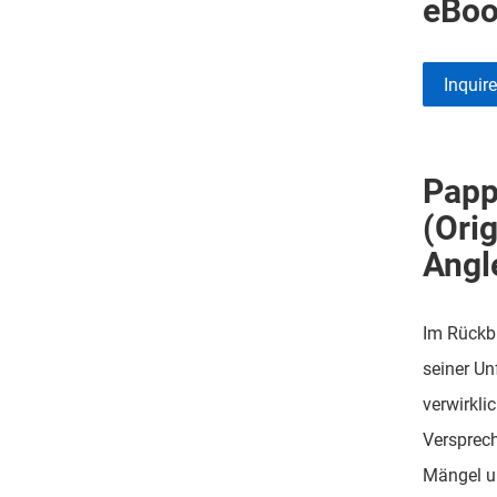
eBoo
Inquir
Papp
(Ori
Angl
Im Rückbl
seiner Un
verwirkli
Versprech
Mängel un