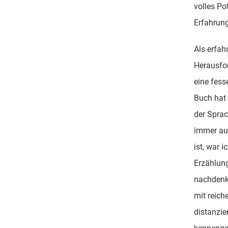
volles Po
Erfahrung
Als erfah
Herausfor
eine fess
Buch hat 
der Sprac
immer auf
ist, war i
Erzählung
nachdenkl
mit reich
distanzie