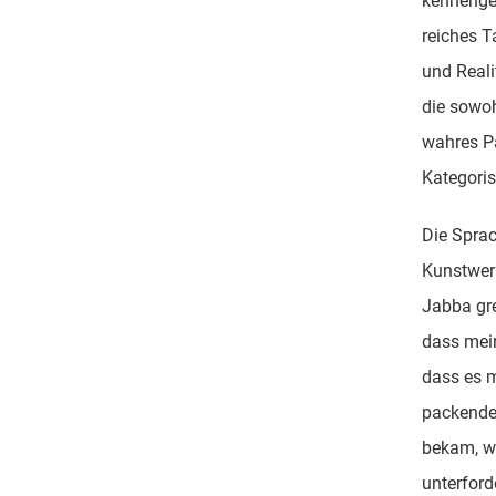
kennengel
reiches T
und Real
die sowoh
wahres Pa
Kategoris
Die Spra
Kunstwerk
Jabba gre
dass mein
dass es m
packende
bekam, wa
unterford