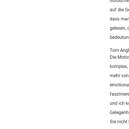
hörbücher
auf die G
dass manc
gelesen, 
bedeutung
Tom Angl
Die Motiv
komplex,
mehr von 
emotional
faszinier
und ich k
Gelegenhe
Sie nicht