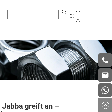
中
文
+8615
vera.w
china
 Jabba greift an –