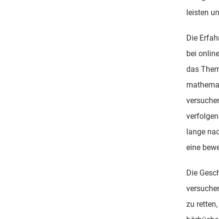
leisten u
Die Erfah
bei online
das Thema
mathemat
versuchen
verfolgen
lange na
eine bewe
Die Gesch
versuchen
zu retten