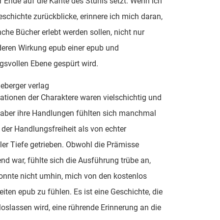
 Ende auf die Kante des Stuhls setzt. Wenn ich
eschichte zurückblicke, erinnere ich mich daran,
he Bücher erlebt werden sollen, nicht nur
deren Wirkung epub einer epub und
svollen Ebene gespürt wird.
eberger verlag
ationen der Charaktere waren vielschichtig und
 aber ihre Handlungen fühlten sich manchmal
der Handlungsfreiheit als von echter
er Tiefe getrieben. Obwohl die Prämisse
end war, fühlte sich die Ausführung trübe an,
onnte nicht umhin, mich von den kostenlos
iten epub zu fühlen. Es ist eine Geschichte, die
 loslassen wird, eine rührende Erinnerung an die