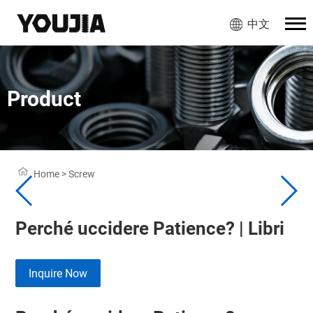
中文
Product
Home
>
Screw
Perché uccidere Patience? | Libri
Inquire Now